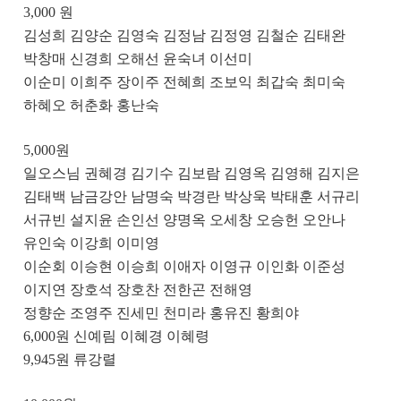
3,000
원
김성희 김양순 김영숙 김정남 김정영 김철순 김태완
박창매 신경희 오해선 윤숙녀 이선미
이순미 이희주 장이주 전혜희 조보익 최갑숙 최미숙
하혜오 허춘화 홍난숙
5,000
원
일오스님 권혜경 김기수 김보람 김영옥 김영해 김지은
김태백 남금강안 남명숙 박경란 박상욱 박태훈 서규리
서규빈 설지윤 손인선 양명옥 오세창 오승헌 오안나
유인숙 이강희 이미영
이순회 이승현 이승희 이애자 이영규 이인화 이준성
이지연 장호석 장호찬 전한곤 전해영
정향순 조영주 진세민 천미라 홍유진 황희야
6,000
원 신예림 이혜경 이혜령
9,945
원 류강렬