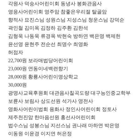
각원사 덕숭사어린이회 동녕사 봉화관음사
영응사어린이회 영주암 참좋은우리절 탈골암
향적사 묘진스님 성원스님 지성스님 청운스님 강덕순
곽인철 김미옥 김정하 김주환 김한석
김형욱 나동욱 류경옥 박현숙 방하연 백은영 백제헌
윤선영 윤현주 전순선 최명수 최영화
허점자
22,700
원 보라매법당어린이회
23,000
원 연동이네백련향기
28,000
원 황룡사어린이명상학교
30,000
원
광명사교육후원회 대관음사칠곡도량 대구능인중교학부
보륜사 보림사 상도선원 석가사 영전사
영화사어린이법회 용화사 정인사어린이회 정토사
제주천진암 한마음선원 홍선사어린이회
법수스님 성봉스님 지선스님 권나래 마하연 박은영
이동원 이윤경 이지연 허은정