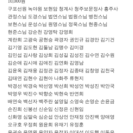
10,000
원
구포선원 녹야원 보현암 청계사 청주보문정사 흥주사
관정스님 도경스님 법연스님 법원스님 병천스님
보현스님 운성스님 원명스님 정욱스님 현종스님
현준스님 강순천 강영탁 강영희
계란희 고광숙 공현승 곽경자 권인규 김경만 김기건
김기영 김도현 김둘남 김맹수 김미경
김민섭 김사랑 김상희 김성길 김성진 김수연 김수원
김순애 김시애 김애진 김연화 김영남
김윤옥 김재웅 김정관 김정자 김종태 김창영 김천국
김태연 김현수 김현아 나화주 류현지
박경선 박경숙 박선영 박선희 박성언 박성진 박안국
박영우 박진수 박향순 박현숙 반연희
배연숙 백선자 백주란 설영일 소영숙 손영순 손윤금
손진희 신봉선 신순임 신정은 신현임
신화영 심말숙 심순섭 안상언 안재정 안진백 양애영
오규호 우정희 원윤희 유재기 유정훈
윤귀숙 윤명원 윤양자 윤정자 이대성 이도행 이동은