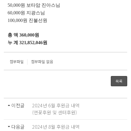
50,000
원 보타암 진아스님
60,000
원 지광스님
100,000
원 진불선원
총 액
360,000
원
누 계
321,852,046
원
|
첨부파일
첨부파일 없음
목록
이전글
2024년 6월 후원금 내역
(연꽃후원 및 센터후원)
다음글
2024년 8월 후원금 내역