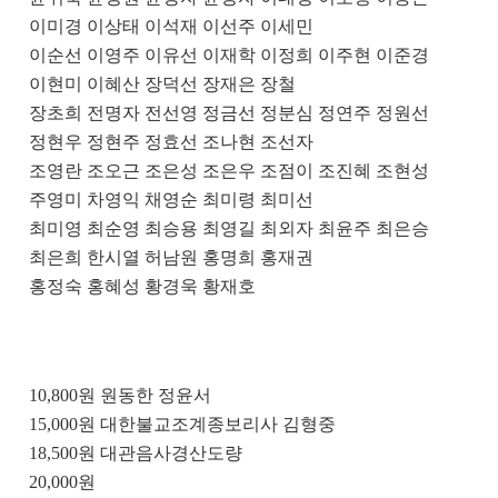
이미경 이상태 이석재 이선주 이세민
이순선 이영주 이유선 이재학 이정희 이주현 이준경
이현미 이혜산 장덕선 장재은 장철
장초희 전명자 전선영 정금선 정분심 정연주 정원선
정현우 정현주 정효선 조나현 조선자
조영란 조오근 조은성 조은우 조점이 조진혜 조현성
주영미 차영익 채영순 최미령 최미선
최미영 최순영 최승용 최영길 최외자 최윤주 최은승
최은희 한시열 허남원 홍명희 홍재권
홍정숙 홍혜성 황경욱 황재호
10,800
원 원동한 정윤서
15,000
원 대한불교조계종보리사 김형중
18,500
원 대관음사경산도량
20,000
원