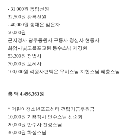
- 31,000
원 동림선원
32,500
원 광륵선원
- 40,000
원 송채은 임은자
50,000
원
곤지정사 광주동원사 구룡사 청심사 현통사
화엄사빛고을포교원 동수스님 제경환
53,300
원 정법사
70,000
원 보혜사
100,000
원 석왕사편백운 무비스님 지현스님 혜총스님
총 액
4,496,363
원
*
어린이청소년포교센터 건립기금후원금
10,000
원 기쁨정사 인수스님 신순회
20,000
원 만수사 진성스님
30,000
원 화정스님