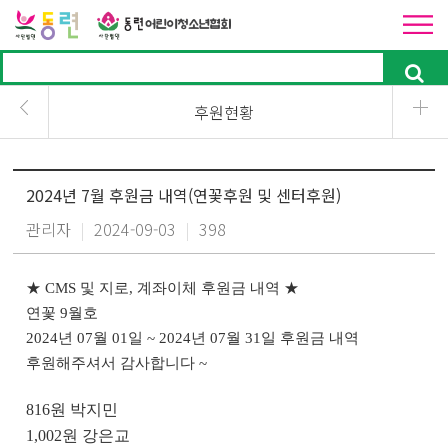
후원현황
2024년 7월 후원금 내역(연꽃후원 및 센터후원)
관리자
|
2024-09-03
|
398
★
CMS
및 지로
,
계좌이체 후원금 내역
★
연꽃
9
월호
2024
년
07
월
01
일
~ 2024
년
07
월
31
일 후원금 내역
후원해주셔서 감사합니다
~
816
원 박지민
1,002
원 강은교