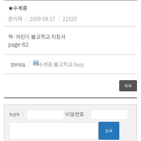
★수계증
관리자
|
2009-08-17
|
21520
책- 어린이 불교학교 지침서
page-62
|
수계증 불교학교.hwp
첨부파일
목록
|
비밀번호
|
작성자
등록