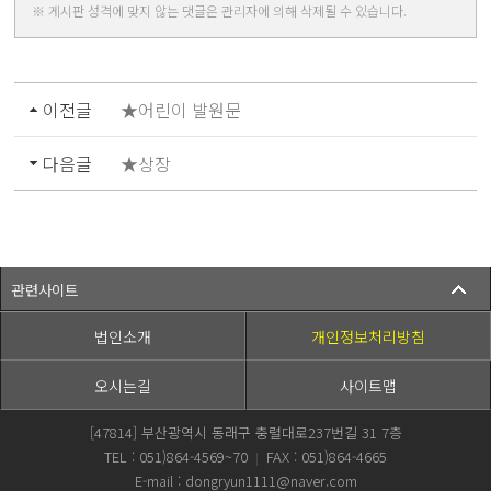
※ 게시판 성격에 맞지 않는 댓글은 관리자에 의해 삭제될 수 있습니다.
이전글
★어린이 발원문
다음글
★상장
관련사이트
법인소개
개인정보처리방침
오시는길
사이트맵
[47814] 부산광역시 동래구 충렬대로237번길 31 7층
TEL : 051)864-4569~70
FAX : 051)864-4665
|
E-mail : dongryun1111@naver.com