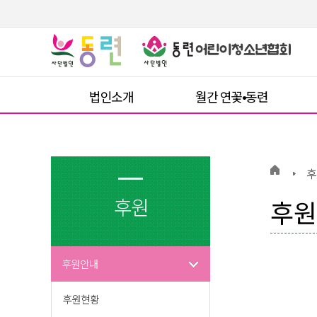
법인소개
월간 연꽃•동련
후
후원
후원
후원안내
후원현황