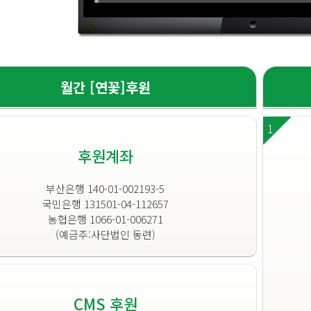
월간 [연꽃]후원
1
후원계좌
부산은행 140-01-002193-5
국민은행 131501-04-112657
농협은행 1066-01-006271
(예금주:사단법인 동련)
CMS 후원