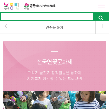
연꽃문화제
전국연꽃문화제
그리기·글짓기 창작활동을 통하여
지혜롭게 생각할 수 있는 프로그램