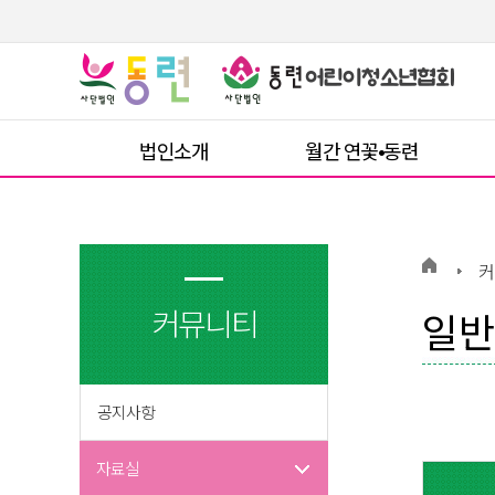
법인소개
월간 연꽃•동련
커
커뮤니티
일반
공지사항
자료실