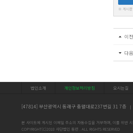
※ 게시판
이
다
법인소개
개인정보처리방침
오시는길
[
47814
] 부산광역시 동래구 충렬대로237번길 31 7층
|
본 사이트에 게시된 이메일 주소의 자동수집을 거부하며, 이를 위반 
COPYRIGHT(C)2018 사단법인 동련 . ALL RIGHTS RESERVED