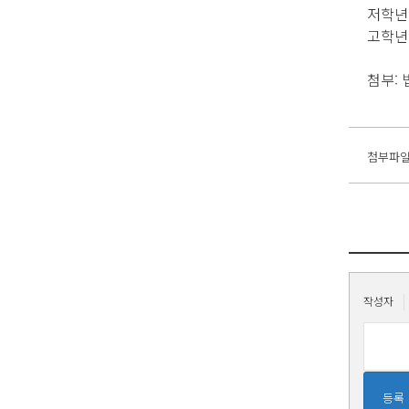
저학년
고학년
첨부: 
첨부파
|
작성자
등록