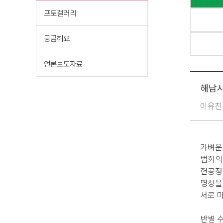
포토갤러리
궁금해요
언론보도자료
해남사
이유진
가벼운
법회의
헌공정
명상을
서로 
반별 수