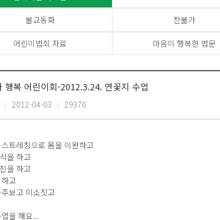
불교동화
찬불가
어린이법회 자료
마음이 행복한 법문
 행복 어린이회-2012.3.24. 연꽃지 수업
|
2012-04-03
|
29376
 스트레칭으로 몸을 이완하고
식을 하고
진을 하고
 하고
마주보고 미소짓고
업을 해요...