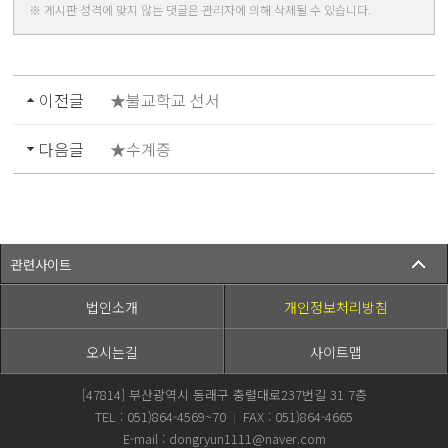
※ 게시판 성격에 맞지 않는 댓글은 관리자에 의해 삭제될 수 있습니다.
이전글
★불교학교 선서
다음글
★수계증
관련사이트
법인소개
개인정보처리방침
오시는길
사이트맵
[47814] 부산광역시 동래구 충렬대로237번길 31 7층
TEL : 051)864-4569~70
FAX : 051)864-4665
|
E-mail : dongryun1111@naver.com