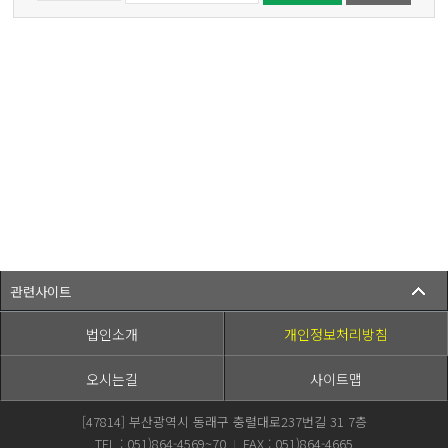
관련사이트
법인소개
개인정보처리방침
오시는길
사이트맵
[47814] 부산광역시 동래구 충렬대로237번길 31 7층
TEL : 051)864-4569~70
FAX : 051)864-4665
|